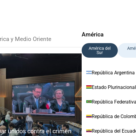
América
rica y Medio Oriente
América del
Amér
Sur
República Argentina
Estado Plurinacional
República Federativa
República de Colom
uar unidos contra el crimen
República del Ecuad