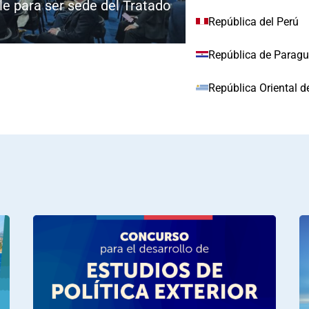
e para ser sede del Tratado
República del Perú
República de Parag
República Oriental d
República Bolivaria