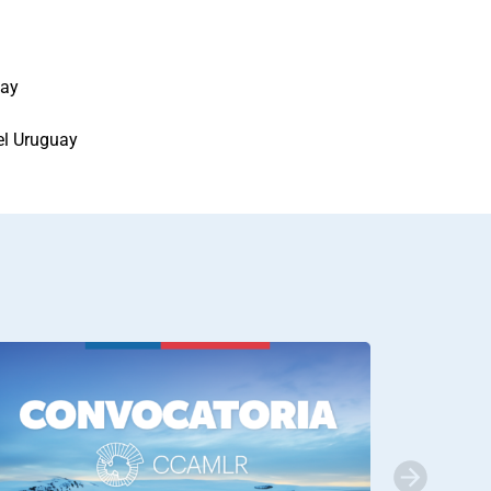
uay
el Uruguay
na de Venezuela