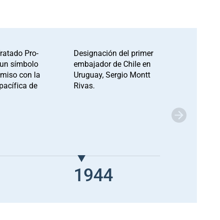
ratado Pro-
Designación del primer
Visita ofic
un símbolo
embajador de Chile en
president
miso con la
Uruguay, Sergio Montt
Juan Marí
pacífica de
Rivas.
a Chile.
5
1944
197