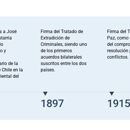
a a José
Firma del Tratado de
Firma del T
tarria
Extradición de
Paz, como 
do
Criminales, siendo uno
del compro
o y
de los primeros
resolución 
acuerdos bilaterales
conflictos.
rio de la
suscritos entre los dos
 Chile en la
países.
iental del
1897
191