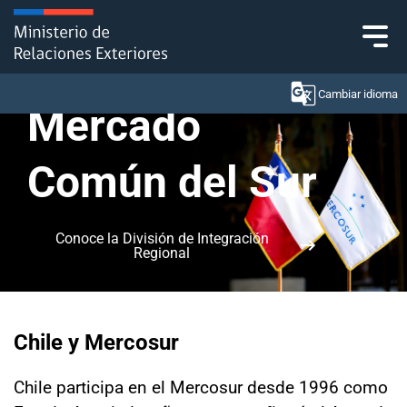
Click acá para ir directamente al contenido
Cambiar idioma
Mercado
Común del Sur
Ministerio
Política Exterior
Conoce la División de Integración
Regional
Embajadas y consulados
Servicios ciudadanos
Chile y Mercosur
Subsecretaría de Relaciones Económicas
Internacionales
Chile participa en el Mercosur desde 1996 como