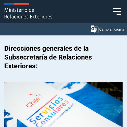
Click acá para ir directamente al contenido
Cambiar idioma
Direcciones generales de la
Subsecretaría de Relaciones
Ministerio
Exteriores:
Política Exterior
Embajadas y consulados
Servicios ciudadanos
Subsecretaría de Relaciones Económicas
Internacionales