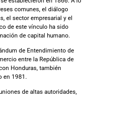
 se establecieron en 1866. A lo
reses comunes, el diálogo
, el sector empresarial y el
o de este vínculo ha sido
rmación de capital humano.
orándum de Entendimiento de
mercio entre la República de
l con Honduras, también
o en 1981.
euniones de altas autoridades,