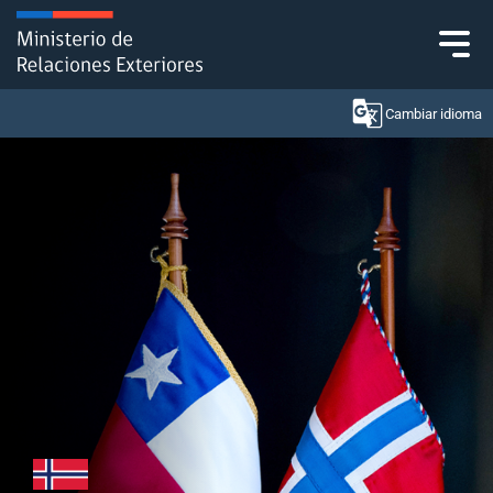
Click acá para ir directamente al contenido
Cambiar idioma
Ministerio
Política Exterior
Embajadas y consulados
Servicios ciudadanos
Subsecretaría de Relaciones Económicas
Internacionales