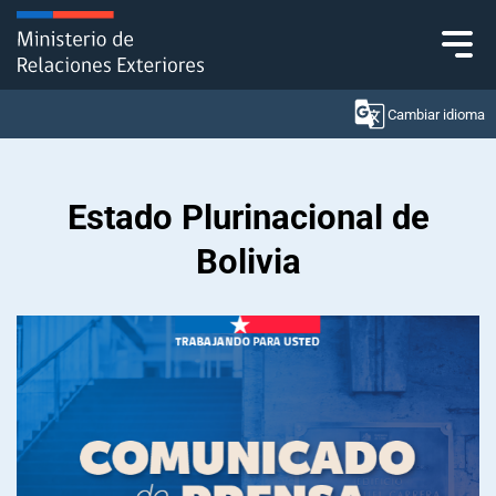
Click acá para ir directamente al contenido
Cambiar idioma
Estado Plurinacional de
Ministerio
Bolivia
Política Exterior
Embajadas y consulados
Servicios ciudadanos
Subsecretaría de Relaciones Económicas
Internacionales