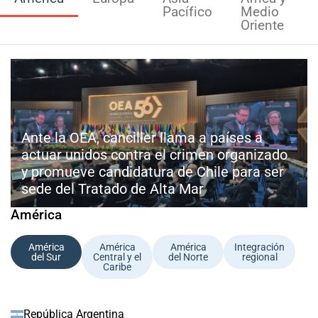
Pacífico
Medio
Oriente
Ante la OEA, canciller llama a países a
actuar unidos contra el crimen organizado
y promueve candidatura de Chile para ser
sede del Tratado de Alta Mar
América
América
América
América
Integración
del Sur
Central y el
del Norte
regional
Caribe
República Argentina