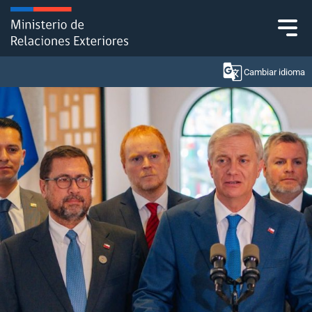
Click acá para ir directamente al contenido
Cambiar idioma
Ministerio
Política Exterior
Embajadas y consulados
Servicios ciudadanos
Subsecretaría de Relaciones Económicas
Internacionales