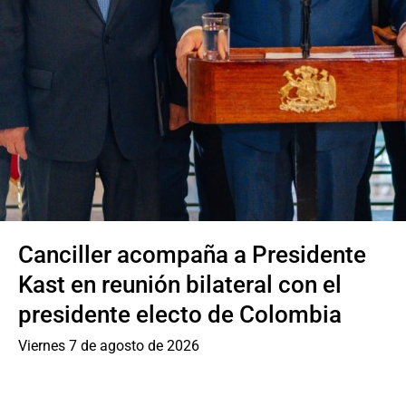
Sala de prensa
modo claro
nciller acompaña a Presidente
Mi
st en reunión bilateral con el
se
esidente electo de Colombia
pa
so
nes 7 de agosto de 2026
Em
Vier