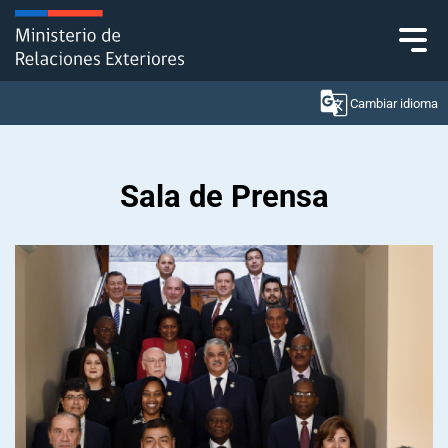
Click acá para ir directamente al contenido
Cambiar idioma
Sala de Prensa
Ministerio
Política Exterior
Embajadas y consulados
Servicios ciudadanos
Subsecretaría de Relaciones Económicas
Internacionales