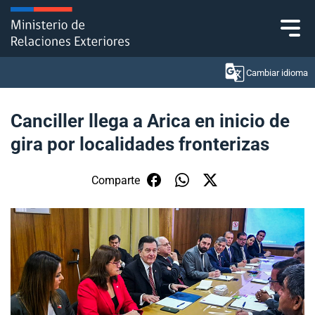
Click acá para ir directamente al contenido
Cambiar idioma
Canciller llega a Arica en inicio de
gira por localidades fronterizas
Ministerio
Política Exterior
Comparte
Embajadas y consulados
Servicios ciudadanos
Subsecretaría de Relaciones Económicas
Internacionales