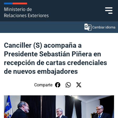
Click acá para ir directamente al contenido
Cambiar idioma
Canciller (S) acompaña a
Presidente Sebastián Piñera en
Ministerio
recepción de cartas credenciales
Política Exterior
de nuevos embajadores
Embajadas y consulados
Comparte
Servicios ciudadanos
Subsecretaría de Relaciones Económicas
Internacionales