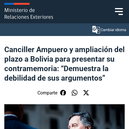
Click acá para ir directamente al contenido
Cambiar idioma
Canciller Ampuero y ampliación del
plazo a Bolivia para presentar su
Ministerio
contramemoria: “Demuestra la
Política Exterior
debilidad de sus argumentos”
Embajadas y consulados
Comparte
Servicios ciudadanos
Subsecretaría de Relaciones Económicas
Internacionales