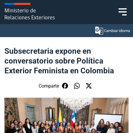
Click acá para ir directamente al contenido
Cambiar idioma
Subsecretaria expone en
conversatorio sobre Política
Ministerio
Exterior Feminista en Colombia
Política Exterior
Comparte
Embajadas y consulados
Servicios ciudadanos
Subsecretaría de Relaciones Económicas
Internacionales