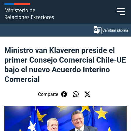
Click acá para ir directamente al contenido
Cambiar idioma
Ministro van Klaveren preside el
primer Consejo Comercial Chile-UE
Ministerio
bajo el nuevo Acuerdo Interino
Política Exterior
Comercial
Embajadas y consulados
Comparte
Servicios ciudadanos
Subsecretaría de Relaciones Económicas
Internacionales