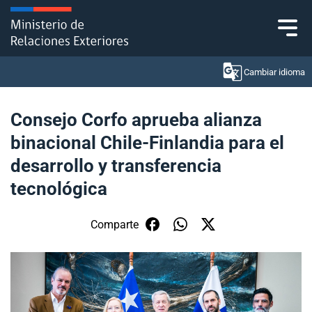
Click acá para ir directamente al contenido
Cambiar idioma
Consejo Corfo aprueba alianza
binacional Chile-Finlandia para el
Ministerio
desarrollo y transferencia
Política Exterior
tecnológica
Embajadas y consulados
Comparte
Servicios ciudadanos
Subsecretaría de Relaciones Económicas
Internacionales