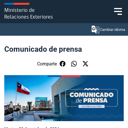
Click acá para ir directamente al contenido
Cambiar idioma
Comunicado de prensa
Ministerio
Comparte
Política Exterior
Embajadas y consulados
Servicios ciudadanos
Subsecretaría de Relaciones Económicas
Internacionales