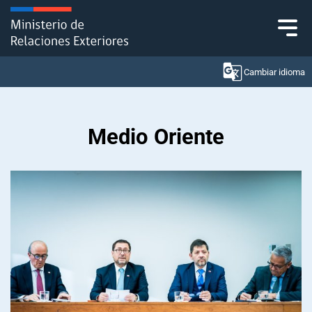
Click acá para ir directamente al contenido
Cambiar idioma
Medio Oriente
Ministerio
Política Exterior
Embajadas y consulados
Servicios ciudadanos
Subsecretaría de Relaciones Económicas
Internacionales