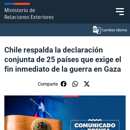
Click acá para ir directamente al contenido
Cambiar idioma
Chile respalda la declaración
conjunta de 25 países que exige el
Ministerio
fin inmediato de la guerra en Gaza
Política Exterior
Comparte
Embajadas y consulados
Servicios ciudadanos
Subsecretaría de Relaciones Económicas
Internacionales