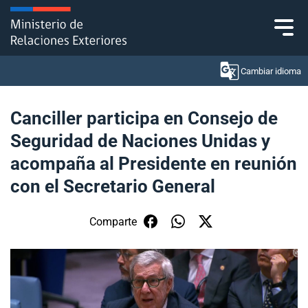
Click acá para ir directamente al contenido
Cambiar idioma
Canciller participa en Consejo de
Seguridad de Naciones Unidas y
Ministerio
acompaña al Presidente en reunión
Política Exterior
con el Secretario General
Embajadas y consulados
Comparte
Servicios ciudadanos
Subsecretaría de Relaciones Económicas
Internacionales