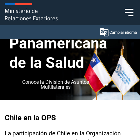
Click acá para ir directamente al contenido
Organización
Cambiar idioma
Panamericana
de la Salud
Ministerio
Política Exterior
Conoce la División de Asuntos
Multilaterales
Embajadas y consulados
Servicios ciudadanos
Chile en la OPS
Subsecretaría de Relaciones Económicas
Internacionales
La participación de Chile en la Organización