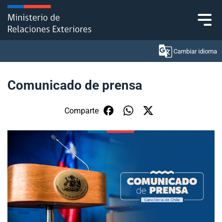
Click acá para ir directamente al contenido
Cambiar idioma
Comunicado de prensa
Ministerio
Comparte
Política Exterior
Embajadas y consulados
Servicios ciudadanos
Subsecretaría de Relaciones Económicas
Internacionales