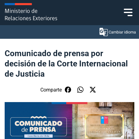
Click acá para ir directamente al contenido
Cambiar idioma
Comunicado de prensa por
decisión de la Corte Internacional
Ministerio
de Justicia
Política Exterior
Comparte
Embajadas y consulados
Servicios ciudadanos
Subsecretaría de Relaciones Económicas
Internacionales