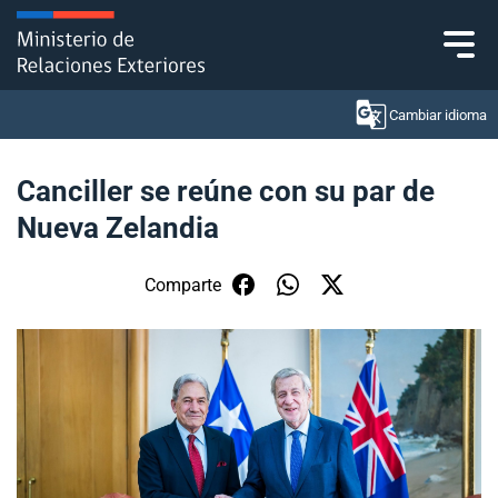
Click acá para ir directamente al contenido
Cambiar idioma
Canciller se reúne con su par de
Nueva Zelandia
Ministerio
Política Exterior
Comparte
Embajadas y consulados
Servicios ciudadanos
Subsecretaría de Relaciones Económicas
Internacionales