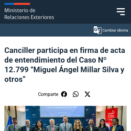
Click acá para ir directamente al contenido
Cambiar idioma
Canciller participa en firma de acta
de entendimiento del Caso Nº
Ministerio
12.799 “Miguel Ángel Millar Silva y
Política Exterior
otros”
Embajadas y consulados
Comparte
Servicios ciudadanos
Subsecretaría de Relaciones Económicas
Internacionales