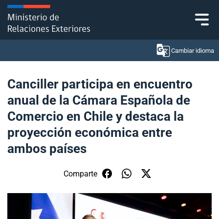
Click acá para ir directamente al contenido
Cambiar idioma
Canciller participa en encuentro
anual de la Cámara Española de
Ministerio
Comercio en Chile y destaca la
Política Exterior
proyección económica entre
ambos países
Embajadas y consulados
Servicios ciudadanos
Comparte
Subsecretaría de Relaciones Económicas
Internacionales