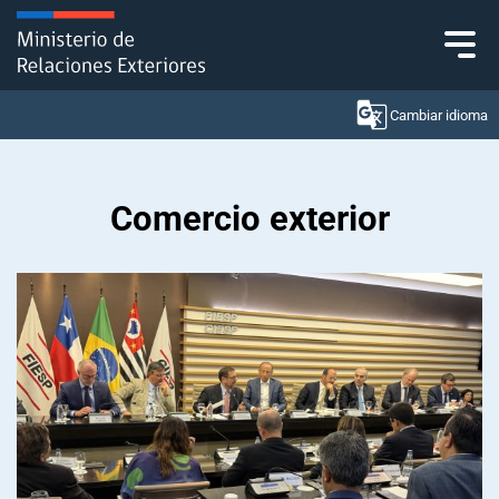
Click acá para ir directamente al contenido
Cambiar idioma
Comercio exterior
Ministerio
Política Exterior
Embajadas y consulados
Servicios ciudadanos
Subsecretaría de Relaciones Económicas
Internacionales