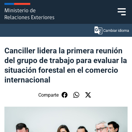
Click acá para ir directamente al contenido
Cambiar idioma
Canciller lidera la primera reunión
del grupo de trabajo para evaluar la
Ministerio
situación forestal en el comercio
Política Exterior
internacional
Embajadas y consulados
Comparte
Servicios ciudadanos
Subsecretaría de Relaciones Económicas
Internacionales