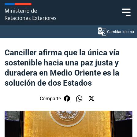
Click acá para ir directamente al contenido
Cambiar idioma
Canciller afirma que la única vía
sostenible hacia una paz justa y
Ministerio
duradera en Medio Oriente es la
Política Exterior
solución de dos Estados
Embajadas y consulados
Comparte
Servicios ciudadanos
Subsecretaría de Relaciones Económicas
Internacionales