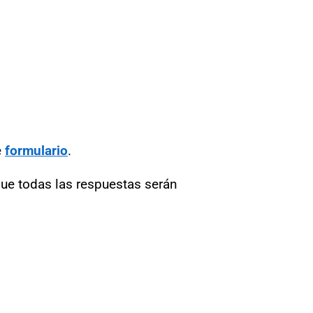
e
formulario
.
 que todas las respuestas serán