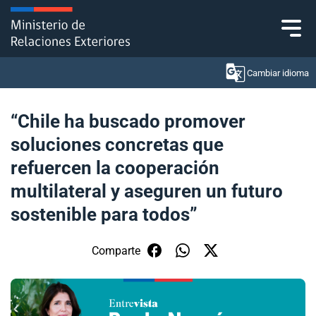
Click acá para ir directamente al contenido
Cambiar idioma
“Chile ha buscado promover
soluciones concretas que
Ministerio
refuercen la cooperación
Política Exterior
multilateral y aseguren un futuro
sostenible para todos”
Embajadas y consulados
Servicios ciudadanos
Comparte
Subsecretaría de Relaciones Económicas
Internacionales