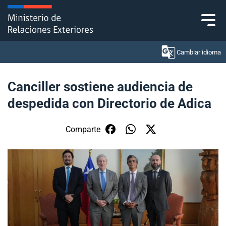
Click acá para ir directamente al contenido
Cambiar idioma
Canciller sostiene audiencia de
despedida con Directorio de Adica
Ministerio
Política Exterior
Comparte
Embajadas y consulados
Servicios ciudadanos
Subsecretaría de Relaciones Económicas
Internacionales