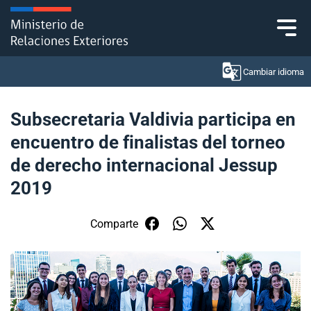
Click acá para ir directamente al contenido
Cambiar idioma
Subsecretaria Valdivia participa en
encuentro de finalistas del torneo
Ministerio
de derecho internacional Jessup
Política Exterior
2019
Embajadas y consulados
Comparte
Servicios ciudadanos
Subsecretaría de Relaciones Económicas
Internacionales