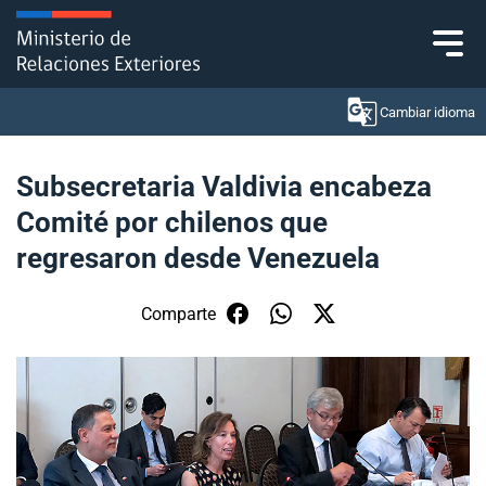
Click acá para ir directamente al contenido
Cambiar idioma
Subsecretaria Valdivia encabeza
Comité por chilenos que
Ministerio
regresaron desde Venezuela
Política Exterior
Comparte
Embajadas y consulados
Servicios ciudadanos
Subsecretaría de Relaciones Económicas
Internacionales