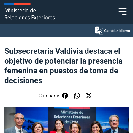
Click acá para ir directamente al contenido
Cambiar idioma
Subsecretaria Valdivia destaca el
objetivo de potenciar la presencia
Ministerio
femenina en puestos de toma de
Política Exterior
decisiones
Embajadas y consulados
Comparte
Servicios ciudadanos
Subsecretaría de Relaciones Económicas
Internacionales