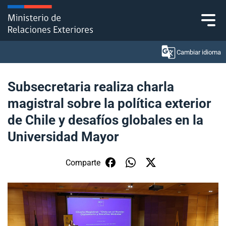
Click acá para ir directamente al contenido
Cambiar idioma
Subsecretaria realiza charla
magistral sobre la política exterior
Ministerio
de Chile y desafíos globales en la
Política Exterior
Universidad Mayor
Embajadas y consulados
Comparte
Servicios ciudadanos
Subsecretaría de Relaciones Económicas
Internacionales