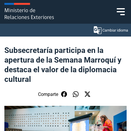
Click acá para ir directamente al contenido
Cambiar idioma
Subsecretaría participa en la
apertura de la Semana Marroquí y
Ministerio
destaca el valor de la diplomacia
Política Exterior
cultural
Embajadas y consulados
Comparte
Servicios ciudadanos
Subsecretaría de Relaciones Económicas
Internacionales