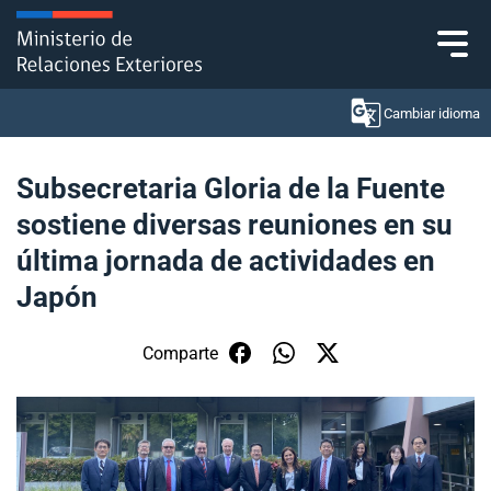
Click acá para ir directamente al contenido
Cambiar idioma
Subsecretaria Gloria de la Fuente
sostiene diversas reuniones en su
Ministerio
última jornada de actividades en
Política Exterior
Japón
Embajadas y consulados
Comparte
Servicios ciudadanos
Subsecretaría de Relaciones Económicas
Internacionales