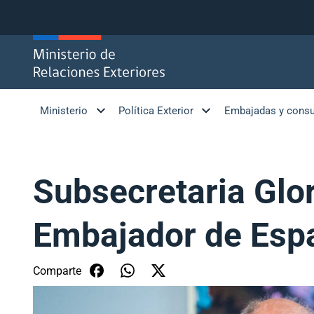
Click acá para ir directamente al contenido
Ministerio
Política Exterior
Embajadas y cons
Subsecretaria Glor
Embajador de Espa
Comparte