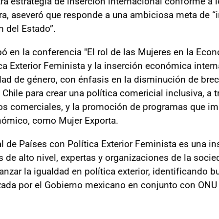
a estrategia de inserción internacional conforme a l
ra, aseveró que responde a una ambiciosa meta de “i
n del Estado”.
pó en la conferencia "El rol de las Mujeres en la Eco
ica Exterior Feminista y la inserción económica intern
ldad de género, con énfasis en la disminución de br
 Chile para crear una política comericial inclusiva, a 
os comerciales, y la promoción de programas que imp
onómico, como Mujer Exporta.
al de Países con Política Exterior Feminista es una in
 de alto nivel, expertas y organizaciones de la socied
nzar la igualdad en política exterior, identificando 
zada por el Gobierno mexicano en conjunto con ONU 