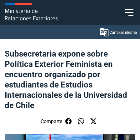
Click acá para ir directamente al contenido
Cambiar idioma
Subsecretaria expone sobre
Política Exterior Feminista en
Ministerio
encuentro organizado por
Política Exterior
estudiantes de Estudios
Internacionales de la Universidad
Embajadas y consulados
de Chile
Servicios ciudadanos
Comparte
Subsecretaría de Relaciones Económicas
Internacionales