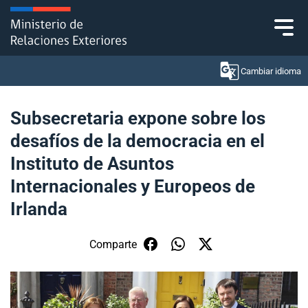
Click acá para ir directamente al contenido
Cambiar idioma
Subsecretaria expone sobre los
desafíos de la democracia en el
Ministerio
Instituto de Asuntos
Política Exterior
Internacionales y Europeos de
Irlanda
Embajadas y consulados
Servicios ciudadanos
Comparte
Subsecretaría de Relaciones Económicas
Internacionales