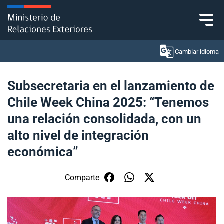
Click acá para ir directamente al contenido
Cambiar idioma
Subsecretaria en el lanzamiento de
Chile Week China 2025: “Tenemos
Ministerio
una relación consolidada, con un
Política Exterior
alto nivel de integración
económica”
Embajadas y consulados
Servicios ciudadanos
Comparte
Subsecretaría de Relaciones Económicas
Internacionales