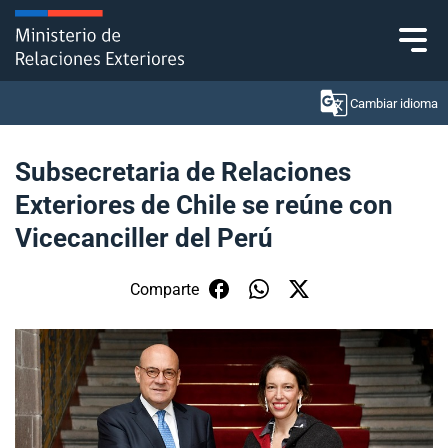
Click acá para ir directamente al contenido
Cambiar idioma
Subsecretaria de Relaciones
Exteriores de Chile se reúne con
Ministerio
Vicecanciller del Perú
Política Exterior
Comparte
Embajadas y consulados
Servicios ciudadanos
Subsecretaría de Relaciones Económicas
Internacionales