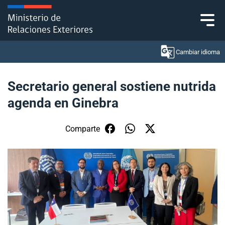
Click acá para ir directamente al contenido
Cambiar idioma
Secretario general sostiene nutrida
agenda en Ginebra
Ministerio
Política Exterior
Comparte
Embajadas y consulados
Servicios ciudadanos
Subsecretaría de Relaciones Económicas
Internacionales