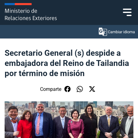
Click acá para ir directamente al contenido
Cambiar idioma
Secretario General (s) despide a
embajadora del Reino de Tailandia
Ministerio
por término de misión
Política Exterior
Comparte
Embajadas y consulados
Servicios ciudadanos
Subsecretaría de Relaciones Económicas
Internacionales