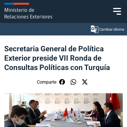
Click acá para ir directamente al contenido
Cambiar idioma
Secretaria General de Política
Exterior preside VII Ronda de
Ministerio
Consultas Políticas con Turquía
Política Exterior
Comparte
Embajadas y consulados
Servicios ciudadanos
Subsecretaría de Relaciones Económicas
Internacionales