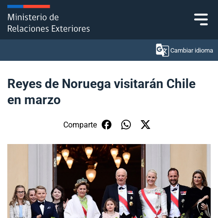
Click acá para ir directamente al contenido
Cambiar idioma
Reyes de Noruega visitarán Chile
en marzo
Ministerio
Política Exterior
Comparte
Embajadas y consulados
Servicios ciudadanos
Subsecretaría de Relaciones Económicas
Internacionales