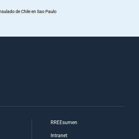
nsulado de Chile en Sao Paulo
RREEsumen
Intranet