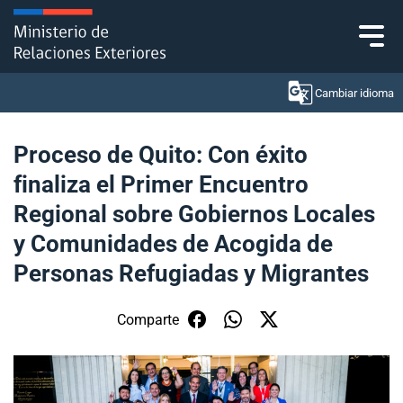
Click acá para ir directamente al contenido
Cambiar idioma
Proceso de Quito: Con éxito
finaliza el Primer Encuentro
Ministerio
Regional sobre Gobiernos Locales
Política Exterior
y Comunidades de Acogida de
Personas Refugiadas y Migrantes
Embajadas y consulados
Servicios ciudadanos
Comparte
Subsecretaría de Relaciones Económicas
Internacionales