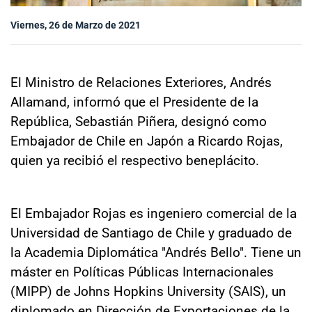
Sala de prensa
Viernes, 26 de Marzo de 2021
modo claro
El Ministro de Relaciones Exteriores, Andrés
Allamand, informó que el Presidente de la
República, Sebastián Piñera, designó como
Embajador de Chile en Japón a Ricardo Rojas,
quien ya recibió el respectivo beneplácito.
El Embajador Rojas es ingeniero comercial de la
Universidad de Santiago de Chile y graduado de
la Academia Diplomática "Andrés Bello". Tiene un
máster en Políticas Públicas Internacionales
(MIPP) de Johns Hopkins University (SAIS), un
diplomado en Dirección de Exportaciones de la