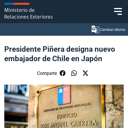
Click acá para ir directamente al contenido
Cambiar idioma
Presidente Piñera designa nuevo
embajador de Chile en Japón
Ministerio
Política Exterior
Comparte
Embajadas y consulados
Servicios ciudadanos
Subsecretaría de Relaciones Económicas
Internacionales